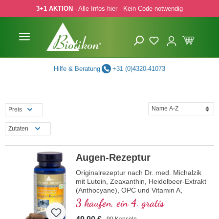
3+1 AKTION
- Alle Infos hier - Kein Code notwendig
 Hauptinhalt springen
Zur Suche springen
Zur Hauptnavigation springen
Hilfe & Beratung
+31 (0)4320-41073
Preis
Zutaten
Augen-Rezeptur
Originalrezeptur nach Dr. med. Michalzik
mit Lutein, Zeaxanthin, Heidelbeer-Extrakt
(Anthocyane), OPC und Vitamin A,
welches zur Erhaltung einer normalen
3 kaufen, ein 4. gratis
Sehkraft beiträgt.
90 Kapseln