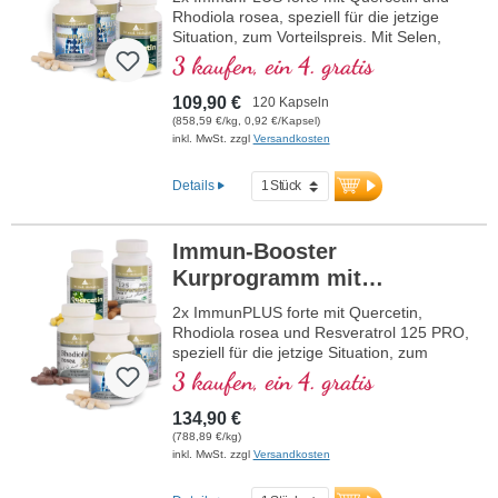
Rhodiola rosea, speziell für die jetzige
Situation, zum Vorteilspreis. Mit Selen,
Zink, den Vitaminen C und D, welche zur
3 kaufen, ein 4. gratis
Förderung der normalen Funktion eines
gesunden Immunsystems beitragen.
109,90 €
120 Kapseln
(858,59 €/kg, 0,92 €/Kapsel)
inkl. MwSt. zzgl
Versandkosten
Details
Immun-Booster
Kurprogramm mit
Quercetin + Resveratrol
2x ImmunPLUS forte mit Quercetin,
Rhodiola rosea und Resveratrol 125 PRO,
speziell für die jetzige Situation, zum
Vorteilspreis. Mit Selen, Zink, den
3 kaufen, ein 4. gratis
Vitaminen C und D, welche zur Förderung
der normalen Funktion eines gesunden
134,90 €
Immunsystems beitragen.
(788,89 €/kg)
inkl. MwSt. zzgl
Versandkosten