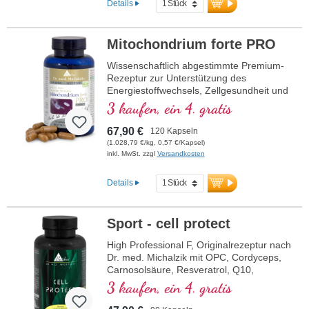
Details
Mitochondrium forte PRO
Wissenschaftlich abgestimmte Premium-
Rezeptur zur Unterstützung des
Energiestoffwechsels, Zellgesundheit und
die Zellatmung in den Mitochondrien.
3 kaufen, ein 4. gratis
Enthält Resveratrol, OPC, Q10, NADH
und Thiamin zur Förderung des
67,90 €
120 Kapseln
Energiestoffwechsels sowie bioaktive
(1.028,79 €/kg, 0,57 €/Kapsel)
Folsäure (Methyltetrahydrofolat), die
inkl. MwSt. zzgl
Versandkosten
direkt verwendet werden kann. Mit R-
Alpha-Liponsäure in der wertvollen
Details
Sodium-R-Lipoat-Form. Vegan,
gentechnikfrei und in Deutschland
produziert. Aluminiumfreie Versiegelung
Sport - cell protect
und über 20 Jahre Erfahrung garantieren
höchste Qualität. Von Ärzten entwickelt.
High Professional F, Originalrezeptur nach
Dr. med. Michalzik mit OPC, Cordyceps,
mehr Informationen zu
Carnosolsäure, Resveratrol, Q10,
Mitochondrium forte PRO
Glutathion, NADH, Omega 3, Granatapfel
3 kaufen, ein 4. gratis
und reinem Vitamin C