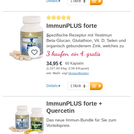
Details
Durchschnittliche Bewertung von 5 von 5 Sternen
ImmunPLUS forte
Spezifische Rezeptur mit Yestimun
®
Beta-Glucan, Glutathion, Vit. D, Selen und
organisch gebundenem Zink, welches zu
einer normalen Funktion des
3 kaufen, ein 4. gratis
Immunsystems beiträgt.
34,95 €
60 Kapseln
(1.027,94 €/kg, 0,58 €/Kapsel)
inkl. MwSt. zzgl
Versandkosten
Details
ImmunPLUS forte +
Quercetin
Das neue Immun-Bundle für Sie zum
Vorteilspreis.