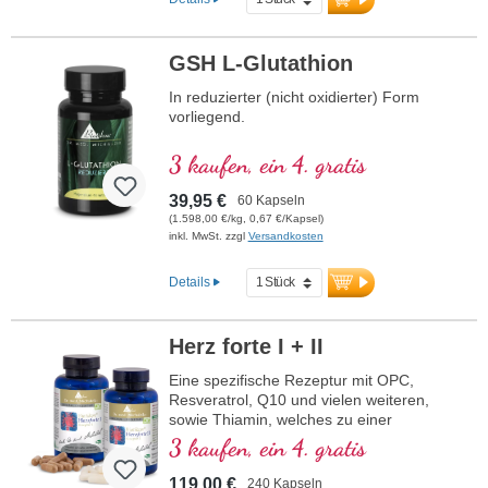
GSH L-Glutathion
In reduzierter (nicht oxidierter) Form
vorliegend.
3 kaufen, ein 4. gratis
39,95 €
60 Kapseln
(1.598,00 €/kg, 0,67 €/Kapsel)
inkl. MwSt. zzgl
Versandkosten
Details
Herz forte I + II
Eine spezifische Rezeptur mit OPC,
Resveratrol, Q10 und vielen weiteren,
sowie Thiamin, welches zu einer
normalen Herzfunktion beiträgt. (Rezeptur
3 kaufen, ein 4. gratis
1 und Rezeptur 2)
119,00 €
240 Kapseln