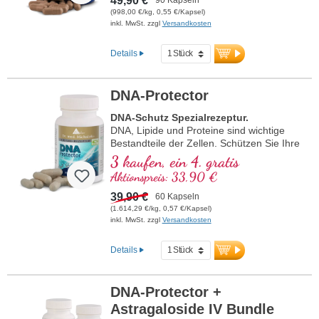
49,90 €
(998,00 €/kg, 0,55 €/Kapsel)
inkl. MwSt. zzgl
Versandkosten
Details
DNA-Protector
DNA-Schutz Spezialrezeptur.
DNA, Lipide und Proteine sind wichtige
Bestandteile der Zellen. Schützen Sie Ihre
Zellen vor oxidativem Stress mit
3 kaufen, ein 4. gratis
wertvollen Naturstoffen!
Aktionspreis: 33,90 €
39,90 €
60 Kapseln
(1.614,29 €/kg, 0,57 €/Kapsel)
inkl. MwSt. zzgl
Versandkosten
Details
DNA-Protector +
Astragaloside IV Bundle