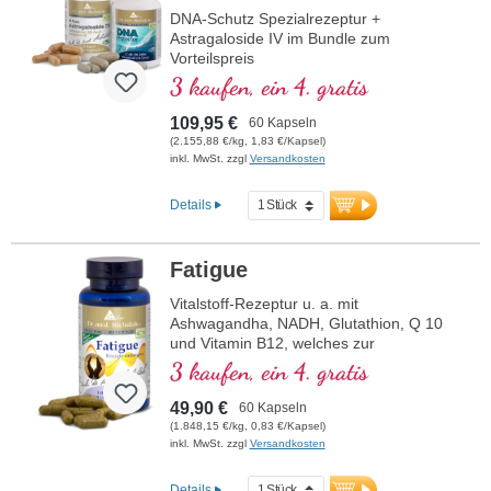
DNA-Schutz Spezialrezeptur +
Astragaloside IV im Bundle zum
Vorteilspreis
3 kaufen, ein 4. gratis
109,95 €
60 Kapseln
(2.155,88 €/kg, 1,83 €/Kapsel)
inkl. MwSt. zzgl
Versandkosten
Details
Fatigue
Vitalstoff-Rezeptur u. a. mit
Ashwagandha, NADH, Glutathion, Q 10
und Vitamin B12, welches zur
Verringerung von Müdigkeit und
3 kaufen, ein 4. gratis
Ermüdung beiträgt.
49,90 €
60 Kapseln
(1.848,15 €/kg, 0,83 €/Kapsel)
inkl. MwSt. zzgl
Versandkosten
Details