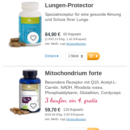
Lungen-Protector
Spezialrezeptur für eine gesunde Atmung
und Schutz Ihrer Lunge.
84,90 €
60 Kapseln
(2.653,13 €/kg, 1,42 €/Kapsel)
inkl. MwSt. zzgl
Versandkosten
Details
Mitochondrium forte
Besondere Rezeptur mit Q10, Acetyl-L-
Carntin, NADH, Rhodiola rosea,
Phosphatidylserin, Glutathion, Cordyceps
und Kupfer, welches zu einem normalen
3 kaufen, ein 4. gratis
Stoffwechsel zur Energiegewinnung
beiträgt (in Form von ATP in der
59,70 €
120 Kapseln
Zellatmungskette).
(918,46 €/kg, 0,50 €/Kapsel)
inkl. MwSt. zzgl
Versandkosten