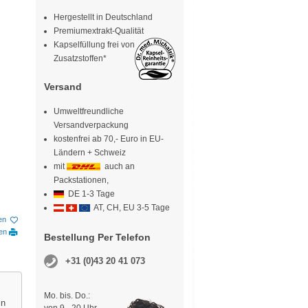
Hergestellt in Deutschland
Premiumextrakt-Qualität
Kapselfüllung frei von
Zusatzstoffen*
Versand
Umweltfreundliche
Versandverpackung
kostenfrei ab 70,- Euro in EU-
Ländern + Schweiz
mit
auch an
Packstationen,
DE 1-3 Tage
AT, CH, EU 3-5 Tage
en
ken
Bestellung Per Telefon
+31 (0)43 20 41 073
Mo. bis. Do.:
in