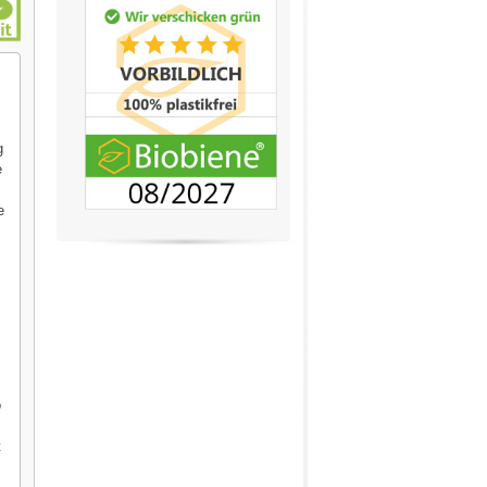
g
e
e
o
t