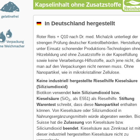
In Deutschland hergestellt
Roter Reis + Q10 nach Dr. med. Michalzik unterliegt der
strengen Prüfung deutscher Kontrollbehörden. Herstellun
unter Einsatz schonender Produktions-Technologien ohn
Hitzebildung und ohne Zusatzstoffe in der Kapselfüllung
sowie keine Verarbeitungs-Hilfsstoffe, auch jene nicht, di
man auf den Verpackungen nicht nennen muss. Ohne
Nanopartikel, wie in mikrokristalliner Zellulose.
Keine industriell hergestellte Rieselhilfe Kieselsäure
(Siliziumdioxid)
Biotikon verwendet
kein Siliziumdioxid bzw.
Kieselsäure
(SiO
, als E551) als Rieselhilfe.
Stiftung
2
Warentest
schreibt, dass diese
Nanopartikel
enthalten
können. Von Kieselsäure oder Siliziumdioxid in
Nahrungsergänzungsmitteln würde abgeraten werden. Bi
Suisse hat die
Zulassung
von Kieselsäure bzw.
Siliciumdioxid
beendet
. Kieselsäure aus Zinnkraut ist mi
dieser industriell hergestellten Kieselsäure nicht zu