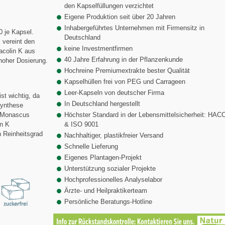
den Kapselfüllungen verzichtet
Eigene Produktion seit über 20 Jahren
Inhabergeführtes Unternehmen mit Firmensitz in
 je Kapsel.
Deutschland
 vereint den
keine Investmentfirmen
acolin K aus
40 Jahre Erfahrung in der Pflanzenkunde
oher Dosierung.
Hochreine Premiumextrakte bester Qualität
Kapselhüllen frei von PEG und Carrageen
Leer-Kapseln von deutscher Firma
st wichtig, da
In Deutschland hergestellt
synthese
s Monascus
Höchster Standard in der Lebensmittelsicherheit: HAC
in K
& ISO 9001
n Reinheitsgrad
Nachhaltiger, plastikfreier Versand
Schnelle Lieferung
Eigenes Plantagen-Projekt
Unterstützung sozialer Projekte
Hochprofessionelles Analyselabor
Ärzte- und Heilpraktikerteam
Persönliche Beratungs-Hotline