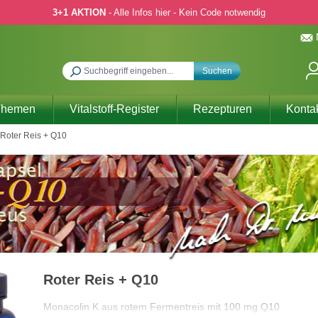
3+1 AKTION
- Alle Infos hier - Kein Code notwendig
Suchen
Themen
Vitalstoff-Register
Rezepturen
Konta
Roter Reis + Q10
Roter Reis + Q10
Monacolin K aus rotem Fermentreis mit 100 mg Q10