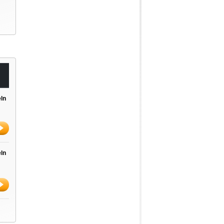
ln
ln