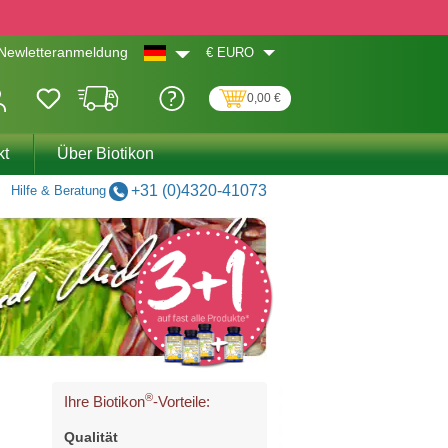
€
EURO
Newletteranmeldung
0,00 €
kt
Über Biotikon
+31 (0)4320-41073
Hilfe & Beratung
®
Ihre Biotikon
-Vorteile:
Qualität