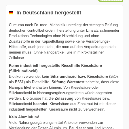
In Deutschland hergestellt
Curcuma nach Dr. med. Michalzik unterliegt der strengen Prüfung
deutscher Kontrollbehörden. Herstellung unter Einsatz schonender
Produktions-Technologien ohne Hitzebildung und ohne
Zusatzstoffe in der Kapselfüllung sowie keine Verarbeitungs-
Hilfsstoffe, auch jene nicht, die man auf den Verpackungen nicht
nennen muss. Ohne Nanopartikel, wie in mikrokristalliner
Zellulose.
Keine industriell hergestellte Rieselhilfe Kieselsäure
(Siliziumdioxid)
Biotikon verwendet
kein Siliziumdioxid bzw. Kieselsäure
(SiO
,
2
als E551) als Rieselhilfe.
Stiftung Warentest
schreibt, dass diese
Nanopartikel
enthalten können. Von Kieselsäure oder
Siliziumdioxid in Nahrungsergänzungsmitteln würde abgeraten
werden. Bio Suisse hat die
Zulassung
von Kieselsäure bzw.
Siliciumdioxid
beendet
. Kieselsäure aus Zinnkraut ist mit dieser
industriell hergestellten Kieselsäure nicht zu verwechseln.
Kein Aluminium!
Viele Nahrungsergänzungsmittel-Anbieter verwenden zur
Versiegelung der Dosen Aluminium. Bei dieser sog. Induktions-