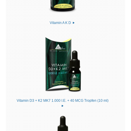
Vitamin A K D
Vitamin D3 + K2 MK7 1.000 I.E. + 40 MCG Tropfen (10 ml)