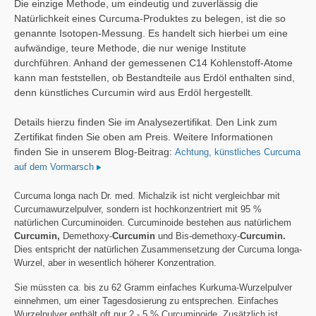
Die einzige Methode, um eindeutig und zuverlässig die
Natürlichkeit eines Curcuma-Produktes zu belegen, ist die so
genannte Isotopen-Messung. Es handelt sich hierbei um eine
aufwändige, teure Methode, die nur wenige Institute
durchführen. Anhand der gemessenen C14 Kohlenstoff-Atome
kann man feststellen, ob Bestandteile aus Erdöl enthalten sind,
denn künstliches Curcumin wird aus Erdöl hergestellt.
Details hierzu finden Sie im Analysezertifikat. Den Link zum
Zertifikat finden Sie oben am Preis. Weitere Informationen
finden Sie in unserem Blog-Beitrag:
Achtung, künstliches Curcuma
auf dem Vormarsch
Curcuma longa nach Dr. med. Michalzik ist nicht vergleichbar mit
Curcumawurzelpulver, sondern ist hochkonzentriert mit 95 %
natürlichen Curcuminoiden. Curcuminoide bestehen aus natürlichem
Curcumin,
Demethoxy-
Curcumin
und Bis-demethoxy-
Curcumin.
Dies entspricht der natürlichen Zusammensetzung der Curcuma longa-
Wurzel, aber in wesentlich höherer Konzentration.
Sie müssten ca. bis zu 62 Gramm einfaches Kurkuma-Wurzelpulver
einnehmen, um einer Tagesdosierung zu entsprechen. Einfaches
Wurzelpulver enthält oft nur 2 - 5 % Curcuminoide. Zusätzlich ist