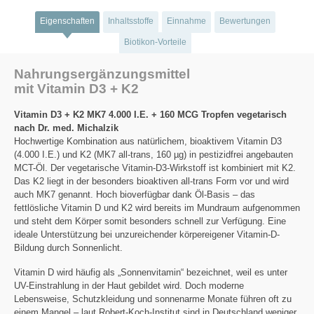
Eigenschaften
Inhaltsstoffe
Einnahme
Bewertungen
Biotikon-Vorteile
Nahrungsergänzungsmittel
mit Vitamin D3 + K2
Vitamin D3 + K2 MK7 4.000 I.E. + 160 MCG Tropfen vegetarisch
nach Dr. med. Michalzik
Hochwertige Kombination aus natürlichem, bioaktivem Vitamin D3
(4.000 I.E.) und K2 (MK7 all-trans, 160 µg) in pestizidfrei angebauten
MCT-Öl. Der vegetarische Vitamin-D3-Wirkstoff ist kombiniert mit K2.
Das K2 liegt in der besonders bioaktiven all-trans Form vor und wird
auch MK7 genannt. Hoch bioverfügbar dank Öl-Basis – das
fettlösliche Vitamin D und K2 wird bereits im Mundraum aufgenommen
und steht dem Körper somit besonders schnell zur Verfügung. Eine
ideale Unterstützung bei unzureichender körpereigener Vitamin-D-
Bildung durch Sonnenlicht.
Vitamin D wird häufig als „Sonnenvitamin“ bezeichnet, weil es unter
UV-Einstrahlung in der Haut gebildet wird. Doch moderne
Lebensweise, Schutzkleidung und sonnenarme Monate führen oft zu
einem Mangel – laut Robert-Koch-Institut sind in Deutschland weniger