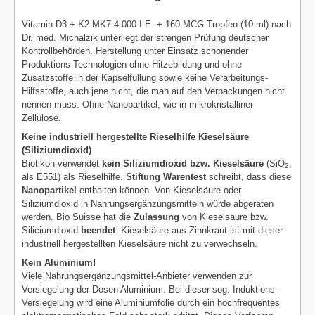
Vitamin D3 + K2 MK7 4.000 I.E. + 160 MCG Tropfen (10 ml) nach
Dr. med. Michalzik unterliegt der strengen Prüfung deutscher
Kontrollbehörden. Herstellung unter Einsatz schonender
Produktions-Technologien ohne Hitzebildung und ohne
Zusatzstoffe in der Kapselfüllung sowie keine Verarbeitungs-
Hilfsstoffe, auch jene nicht, die man auf den Verpackungen nicht
nennen muss. Ohne Nanopartikel, wie in mikrokristalliner
Zellulose.
Keine industriell hergestellte Rieselhilfe Kieselsäure
(Siliziumdioxid)
Biotikon verwendet
kein Siliziumdioxid bzw. Kieselsäure
(SiO
,
2
als E551) als Rieselhilfe.
Stiftung Warentest
schreibt, dass diese
Nanopartikel
enthalten können. Von Kieselsäure oder
Siliziumdioxid in Nahrungsergänzungsmitteln würde abgeraten
werden. Bio Suisse hat die
Zulassung
von Kieselsäure bzw.
Siliciumdioxid
beendet
. Kieselsäure aus Zinnkraut ist mit dieser
industriell hergestellten Kieselsäure nicht zu verwechseln.
Kein Aluminium!
Viele Nahrungsergänzungsmittel-Anbieter verwenden zur
Versiegelung der Dosen Aluminium. Bei dieser sog. Induktions-
Versiegelung wird eine Aluminiumfolie durch ein hochfrequentes