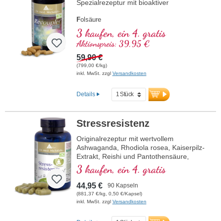
Spezialrezeptur mit bioaktiver
F
olsäure
A
rginin
3 kaufen, ein 4. gratis
L
ycopin
Aktionspreis: 39,95 €
C
urcuma
C
59,90 €
urcumin
A
(799,00 €/kg)
scorbinsäure
inkl. MwSt. zzgl
Versandkosten
R
esveratrol
E
(Vitamin E)
B
(Vitamin B12)
Details
Stressresistenz
Originalrezeptur mit wertvollem
Ashwaganda, Rhodiola rosea, Kaiserpilz-
Extrakt, Reishi und Pantothensäure,
welche zu einer normalen geistigen
3 kaufen, ein 4. gratis
Leistung beiträgt. Vitamin E trägt zum
Schutz der Zellen vor oxidativem Stress
44,95 €
90 Kapseln
bei.
(881,37 €/kg, 0,50 €/Kapsel)
inkl. MwSt. zzgl
Versandkosten