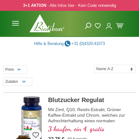
3+1 AKTION
- Alle Infos hier - Kein Code notwendig
 Hauptinhalt springen
Zur Suche springen
Zur Hauptnavigation springen
Hilfe & Beratung
+31 (0)4320-41073
Preis
Zutaten
Blutzucker Regulat
Mit Zimt, Q10, Reishi-Extrakt, Grüner
Kaffee-Extrakt und Chrom, welches zur
Aufrechterhaltung eines normalen
Blutzuckerspiegels beiträgt.
3 kaufen, ein 4. gratis
60 Kapseln