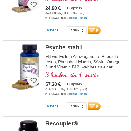
24,90 €
90 Kapseln
(541,30 €/kg, 0,28 €/Kapsel)
inkl. MwSt. zzgl
Versandkosten
Details
Psyche stabil
Mit wertvollem Ashwagandha, Rhodiola
rosea, Phosphatidylserin, SAMe, Omega
3 und Vitamin B12, welches zu einer
normalen Funktion der Psyche beiträgt.
3 kaufen, ein 4. gratis
57,30 €
60 Kapseln
(1.469,23 €/kg, 0,96 €/Kapsel)
inkl. MwSt. zzgl
Versandkosten
Details
Recoupler®