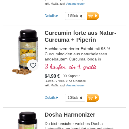
inkl. MwSt. zzgl
Versandkosten
Details
Curcumin forte aus Natur-
Curcuma + Piperin
Hochkonzentrierter Extrakt mit 95 %
Curcuminoiden aus naturbelassen
angebautem Curcuma longa in
Kombination mit Schwarzpfefferextrakt,
3 kaufen, ein 4. gratis
ebenfalls aus naturbelassenem Anbau, im
hochwertigen Violettglas.
64,90 €
90 Kapseln
(1.046,77 €/kg, 0,72 €/Kapsel)
inkl. MwSt. zzgl
Versandkosten
Details
Dosha Harmonizer
Du bist unsicher welches Dosha
Unterstützung benötigt aber möchtest