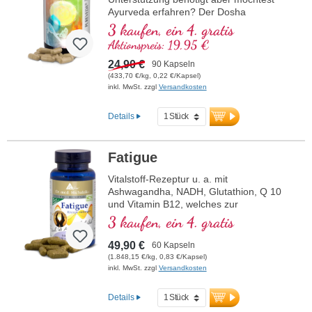
Ayurveda erfahren? Der Dosha
Harmonizer ist das Richtige für Dich, im
3 kaufen, ein 4. gratis
Violettglas.
Aktionspreis: 19,95 €
24,90 €
90 Kapseln
(433,70 €/kg, 0,22 €/Kapsel)
inkl. MwSt. zzgl
Versandkosten
Details
Fatigue
Vitalstoff-Rezeptur u. a. mit
Ashwagandha, NADH, Glutathion, Q 10
und Vitamin B12, welches zur
Verringerung von Müdigkeit und
3 kaufen, ein 4. gratis
Ermüdung beiträgt.
49,90 €
60 Kapseln
(1.848,15 €/kg, 0,83 €/Kapsel)
inkl. MwSt. zzgl
Versandkosten
Details