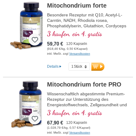
Mitochondrium forte
Besondere Rezeptur mit Q10, Acetyl-L-
Carntin, NADH, Rhodiola rosea,
Phosphatidylserin, Glutathion, Cordyceps
und Kupfer, welches zu einem normalen
3 kaufen, ein 4. gratis
Stoffwechsel zur Energiegewinnung
beiträgt (in Form von ATP in der
59,70 €
120 Kapseln
Zellatmungskette).
(918,46 €/kg, 0,50 €/Kapsel)
inkl. MwSt. zzgl
Versandkosten
Details
Mitochondrium forte PRO
Wissenschaftlich abgestimmte Premium-
Rezeptur zur Unterstützung des
Energiestoffwechsels, Zellgesundheit und
die Zellatmung in den Mitochondrien.
3 kaufen, ein 4. gratis
Enthält Resveratrol, OPC, Q10, NADH
und Thiamin zur Förderung des
67,90 €
120 Kapseln
Energiestoffwechsels sowie bioaktive
(1.028,79 €/kg, 0,57 €/Kapsel)
Folsäure (Methyltetrahydrofolat), die
inkl. MwSt. zzgl
Versandkosten