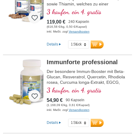
sowie Thiamin, welches zu einer
normalen Herzfunktion beiträgt. (Rezeptur
3 kaufen, ein 4. gratis
1 und Rezeptur 2)
119,00 €
240 Kapseln
(616,58 €/kg, 0,50 €/Kapsel)
inkl. MwSt. zzgl
Versandkosten
Details
Immunforte professional
Der besondere Immun-Booster mit Beta-
Glucan, Resveratrol, Quercetin, Rhodiola
rosea, Curcuma longa-Extrakt, EGCG,
und Piperin-Extrakt. Vitamin D3, Vitamin
3 kaufen, ein 4. gratis
C, Selen und Zink tragen zu einer
normalen Funktion des Immunsystems
54,90 €
90 Kapseln
bei.
(1.168,09 €/kg, 0,61 €/Kapsel)
inkl. MwSt. zzgl
Versandkosten
Details