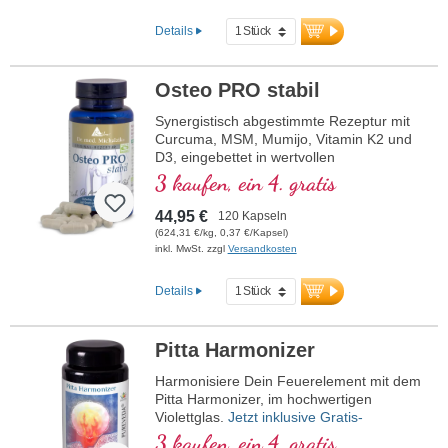
direkt verwendet werden kann. Mit R-
Alpha-Liponsäure in der wertvollen
Details
Sodium-R-Lipoat-Form. Vegan,
gentechnikfrei und in Deutschland
produziert. Aluminiumfreie Versiegelung
Osteo PRO stabil
und über 20 Jahre Erfahrung garantieren
höchste Qualität. Von Ärzten entwickelt.
Synergistisch abgestimmte Rezeptur mit
Curcuma, MSM, Mumijo, Vitamin K2 und
mehr Informationen zu
D3, eingebettet in wertvollen
Mitochondrium forte PRO
Phospholipiden. Sango-Koralle mit
3 kaufen, ein 4. gratis
Magnesium und Calcium, welches zum
Erhalt normaler Knochen beiträgt.
44,95 €
120 Kapseln
(624,31 €/kg, 0,37 €/Kapsel)
inkl. MwSt. zzgl
Versandkosten
Details
Pitta Harmonizer
Harmonisiere Dein Feuerelement mit dem
Pitta Harmonizer, im hochwertigen
Violettglas.
Jetzt inklusive Gratis-
VedaCard!
3 kaufen, ein 4. gratis