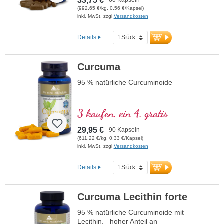
33,75 €
(992,65 €/kg, 0,56 €/Kapsel)
inkl. MwSt. zzgl
Versandkosten
Details
Curcuma
95 % natürliche Curcuminoide
3 kaufen, ein 4. gratis
29,95 €
90 Kapseln
(611,22 €/kg, 0,33 €/Kapsel)
inkl. MwSt. zzgl
Versandkosten
Details
Curcuma Lecithin forte
95 % natürliche Curcuminoide mit
Lecithin, hoher Anteil an