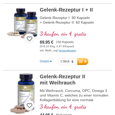
Gelenk-Rezeptur I + II
Gelenk-Rezeptur I: 90 Kapseln
+ Gelenk-Rezeptur II: 60 Kapseln
3 kaufen, ein 4. gratis
69,95 €
150 Kapseln
(578,10 €/kg, 0,47 €/Kapsel)
inkl. MwSt. zzgl
Versandkosten
Details
Gelenk-Rezeptur II
mit Weihrauch
Mit Weihrauch, Curcuma, OPC, Omega 3
und Vitamin C, welches zu einer normalen
Kollagenbildung für eine normale
Knorpelfunktion beiträgt. Zur spezifischen
3 kaufen, ein 4. gratis
Versorgung der knorpeligen
Gelenkstrukturen.
60 Kapseln