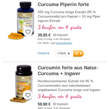
Curcuma Piperin forte
555 mg Curcuma longa Extrakt (95 %
Curcuminoide) pro Kapsel + 10 mg Piper
nigrum-Extrakt
3 kaufen, ein 4. gratis
39,95 €
90 Kapseln
(634,13 €/kg, 0,44 €/Kapsel)
inkl. MwSt. zzgl
Versandkosten
Details
Curcumin forte aus Natur-
Curcuma + Ingwer
Hochkonzentrierter Extrakt mit 95 %
Curcuminoiden aus naturbelassen
angebautem Curcuma longa und Ingwer-
Extrakt aus ebenfalls naturbelassenem
3 kaufen, ein 4. gratis
Anbau, im hochwertigen Violettglas.
59,90 €
90 Kapseln
(966,13 €/kg, 0,67 €/Kapsel)