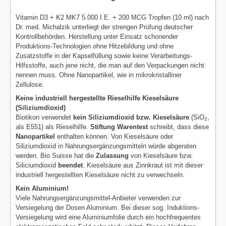
Vitamin D3 + K2 MK7 5.000 I.E. + 200 MCG Tropfen (10 ml) nach
Dr. med. Michalzik unterliegt der strengen Prüfung deutscher
Kontrollbehörden. Herstellung unter Einsatz schonender
Produktions-Technologien ohne Hitzebildung und ohne
Zusatzstoffe in der Kapselfüllung sowie keine Verarbeitungs-
Hilfsstoffe, auch jene nicht, die man auf den Verpackungen nicht
nennen muss. Ohne Nanopartikel, wie in mikrokristalliner
Zellulose.
Keine industriell hergestellte Rieselhilfe Kieselsäure
(Siliziumdioxid)
Biotikon verwendet
kein Siliziumdioxid bzw. Kieselsäure
(SiO
,
2
als E551) als Rieselhilfe.
Stiftung Warentest
schreibt, dass diese
Nanopartikel
enthalten können. Von Kieselsäure oder
Siliziumdioxid in Nahrungsergänzungsmitteln würde abgeraten
werden. Bio Suisse hat die
Zulassung
von Kieselsäure bzw.
Siliciumdioxid
beendet
. Kieselsäure aus Zinnkraut ist mit dieser
industriell hergestellten Kieselsäure nicht zu verwechseln.
Kein Aluminium!
Viele Nahrungsergänzungsmittel-Anbieter verwenden zur
Versiegelung der Dosen Aluminium. Bei dieser sog. Induktions-
Versiegelung wird eine Aluminiumfolie durch ein hochfrequentes