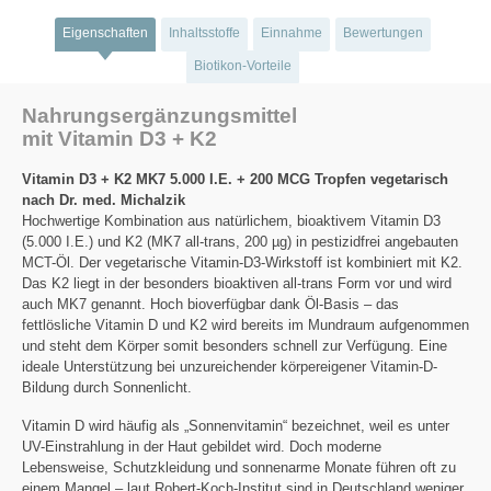
Eigenschaften
Inhaltsstoffe
Einnahme
Bewertungen
Biotikon-Vorteile
Nahrungsergänzungsmittel
mit Vitamin D3 + K2
Vitamin D3 + K2 MK7 5.000 I.E. + 200 MCG Tropfen vegetarisch
nach Dr. med. Michalzik
Hochwertige Kombination aus natürlichem, bioaktivem Vitamin D3
(5.000 I.E.) und K2 (MK7 all-trans, 200 µg) in pestizidfrei angebauten
MCT-Öl. Der vegetarische Vitamin-D3-Wirkstoff ist kombiniert mit K2.
Das K2 liegt in der besonders bioaktiven all-trans Form vor und wird
auch MK7 genannt. Hoch bioverfügbar dank Öl-Basis – das
fettlösliche Vitamin D und K2 wird bereits im Mundraum aufgenommen
und steht dem Körper somit besonders schnell zur Verfügung. Eine
ideale Unterstützung bei unzureichender körpereigener Vitamin-D-
Bildung durch Sonnenlicht.
Vitamin D wird häufig als „Sonnenvitamin“ bezeichnet, weil es unter
UV-Einstrahlung in der Haut gebildet wird. Doch moderne
Lebensweise, Schutzkleidung und sonnenarme Monate führen oft zu
einem Mangel – laut Robert-Koch-Institut sind in Deutschland weniger