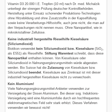
Vitamin D3 20.000 I.E. Tropfen (10 ml) nach Dr. med. Michalzik
unterliegt der strengen Prüfung deutscher Kontrollbehörden.
Herstellung unter Einsatz schonender Produktions-Technologien
ohne Hitzebildung und ohne Zusatzstoffe in der Kapselfüllung
sowie keine Verarbeitungs-Hilfsstoffe, auch jene nicht, die man auf
den Verpackungen nicht nennen muss. Ohne Nanopartikel, wie in
mikrokristalliner Zellulose.
Keine industriell hergestellte Rieselhilfe Kieselsäure
(Siliziumdioxid)
Biotikon verwendet
kein Siliziumdioxid bzw. Kieselsäure
(SiO
,
2
als E551) als Rieselhilfe.
Stiftung Warentest
schreibt, dass diese
Nanopartikel
enthalten können. Von Kieselsäure oder
Siliziumdioxid in Nahrungsergänzungsmitteln würde abgeraten
werden. Bio Suisse hat die
Zulassung
von Kieselsäure bzw.
Siliciumdioxid
beendet
. Kieselsäure aus Zinnkraut ist mit dieser
industriell hergestellten Kieselsäure nicht zu verwechseln.
Kein Aluminium!
Viele Nahrungsergänzungsmittel-Anbieter verwenden zur
Versiegelung der Dosen Aluminium. Bei dieser sog. Induktions-
Versiegelung wird eine Aluminiumfolie durch ein hochfrequentes
elektromagnetisches Feld sehr stark erhitzt. Dieses Verfahren
verwenden wir bewusst nicht!