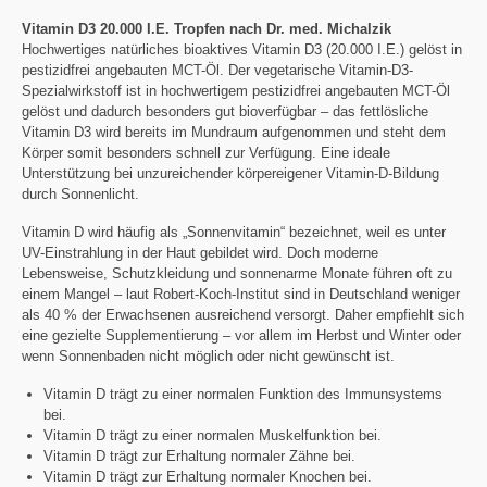
Vitamin D3 20.000 I.E. Tropfen nach Dr. med. Michalzik
Hochwertiges natürliches bioaktives Vitamin D3 (20.000 I.E.) gelöst in
pestizidfrei angebauten MCT-Öl. Der vegetarische Vitamin-D3-
Spezialwirkstoff ist in hochwertigem pestizidfrei angebauten MCT-Öl
gelöst und dadurch besonders gut bioverfügbar – das fettlösliche
Vitamin D3 wird bereits im Mundraum aufgenommen und steht dem
Körper somit besonders schnell zur Verfügung. Eine ideale
Unterstützung bei unzureichender körpereigener Vitamin-D-Bildung
durch Sonnenlicht.
Vitamin D wird häufig als „Sonnenvitamin“ bezeichnet, weil es unter
UV-Einstrahlung in der Haut gebildet wird. Doch moderne
Lebensweise, Schutzkleidung und sonnenarme Monate führen oft zu
einem Mangel – laut Robert-Koch-Institut sind in Deutschland weniger
als 40 % der Erwachsenen ausreichend versorgt. Daher empfiehlt sich
eine gezielte Supplementierung – vor allem im Herbst und Winter oder
wenn Sonnenbaden nicht möglich oder nicht gewünscht ist.
Vitamin D trägt zu einer normalen Funktion des Immunsystems
bei.
Vitamin D trägt zu einer normalen Muskelfunktion bei.
Vitamin D trägt zur Erhaltung normaler Zähne bei.
Vitamin D trägt zur Erhaltung normaler Knochen bei.