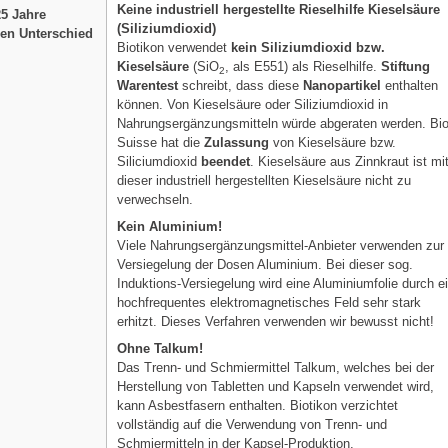
Keine industriell hergestellte Rieselhilfe Kieselsäure
25 Jahre
(Siliziumdioxid)
en Unterschied
Biotikon verwendet
kein Siliziumdioxid bzw.
Kieselsäure
(SiO
, als E551) als Rieselhilfe.
Stiftung
2
Warentest
schreibt, dass diese
Nanopartikel
enthalten
können. Von Kieselsäure oder Siliziumdioxid in
Nahrungsergänzungsmitteln würde abgeraten werden. Bi
Suisse hat die
Zulassung
von Kieselsäure bzw.
Siliciumdioxid
beendet
. Kieselsäure aus Zinnkraut ist mi
dieser industriell hergestellten Kieselsäure nicht zu
verwechseln.
Kein Aluminium!
Viele Nahrungsergänzungsmittel-Anbieter verwenden zur
Versiegelung der Dosen Aluminium. Bei dieser sog.
Induktions-Versiegelung wird eine Aluminiumfolie durch e
hochfrequentes elektromagnetisches Feld sehr stark
erhitzt. Dieses Verfahren verwenden wir bewusst nicht!
Ohne Talkum!
Das Trenn- und Schmiermittel Talkum, welches bei der
Herstellung von Tabletten und Kapseln verwendet wird,
kann Asbestfasern enthalten. Biotikon verzichtet
vollständig auf die Verwendung von Trenn- und
Schmiermitteln in der Kapsel-Produktion.