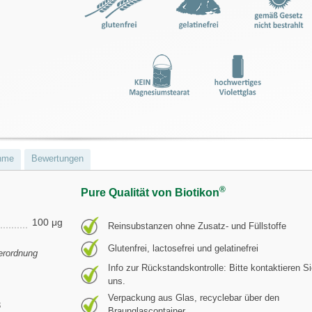
hme
Bewertungen
®
Pure Qualität von Biotikon
100 μg
Reinsubstanzen ohne Zusatz- und Füllstoffe
Glutenfrei, lactosefrei und gelatinefrei
erordnung
Info zur Rückstandskontrolle: Bitte kontaktieren S
uns.
Verpackung aus Glas, recyclebar über den
3
Braunglascontainer