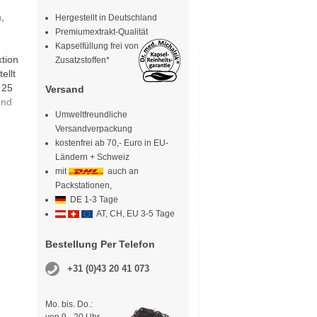
,
Hergestellt in Deutschland
Premiumextrakt-Qualität
Kapselfüllung frei von
tion
Zusatzstoffen*
ellt
 25
Versand
und
Umweltfreundliche
Versandverpackung
kostenfrei ab 70,- Euro in EU-
Ländern + Schweiz
mit
auch an
Packstationen,
DE 1-3 Tage
AT, CH, EU 3-5 Tage
Bestellung Per Telefon
+31 (0)43 20 41 073
Mo. bis. Do.: