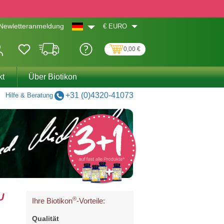
€
EURO
Newletteranmeldung
0,00 €
kt
Über Biotikon
+31 (0)4320-41073
Hilfe & Beratung
U
®
Ihre Biotikon
-Vorteile:
Qualität