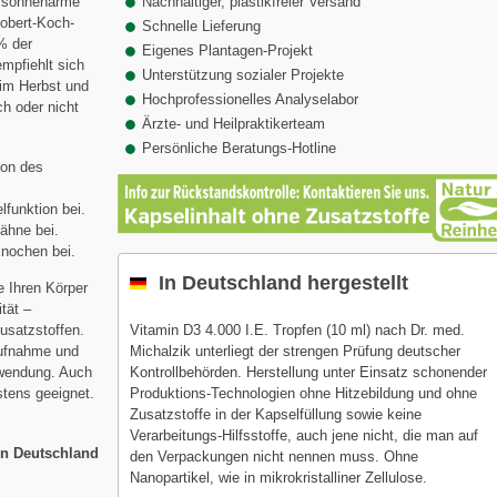
d sonnenarme
Nachhaltiger, plastikfreier Versand
Robert-Koch-
Schnelle Lieferung
 % der
Eigenes Plantagen-Projekt
mpfiehlt sich
Unterstützung sozialer Projekte
 im Herbst und
Hochprofessionelles Analyselabor
h oder nicht
Ärzte- und Heilpraktikerteam
Persönliche Beratungs-Hotline
ion des
lfunktion bei.
Zähne bei.
Knochen bei.
In Deutschland hergestellt
e Ihren Körper
ität –
Vitamin D3 4.000 I.E. Tropfen (10 ml) nach Dr. med.
usatzstoffen.
Michalzik unterliegt der strengen Prüfung deutscher
Aufnahme und
Kontrollbehörden. Herstellung unter Einsatz schonender
nwendung. Auch
Produktions-Technologien ohne Hitzebildung und ohne
tens geeignet.
Zusatzstoffe in der Kapselfüllung sowie keine
Verarbeitungs-Hilfsstoffe, auch jene nicht, die man auf
 in Deutschland
den Verpackungen nicht nennen muss. Ohne
Nanopartikel, wie in mikrokristalliner Zellulose.