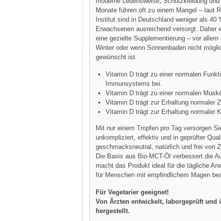
moderne Lebensweise, Schutzkleidung un
Monate führen oft zu einem Mangel – laut 
Institut sind in Deutschland weniger als 40
Erwachsenen ausreichend versorgt. Daher e
eine gezielte Supplementierung – vor allem
Winter oder wenn Sonnenbaden nicht möglic
gewünscht ist.
Vitamin D trägt zu einer normalen Funkt
Immunsystems bei.
Vitamin D trägt zu einer normalen Muske
Vitamin D trägt zur Erhaltung normaler 
Vitamin D trägt zur Erhaltung normaler 
Mit nur einem Tropfen pro Tag versorgen Si
unkompliziert, effektiv und in geprüfter Qual
geschmacksneutral, natürlich und frei von Z
Die Basis aus Bio-MCT-Öl verbessert die 
macht das Produkt ideal für die tägliche A
für Menschen mit empfindlichem Magen bes
Für Vegetarier geeignet!
Von Ärzten entwickelt, laborgeprüft und
hergestellt.