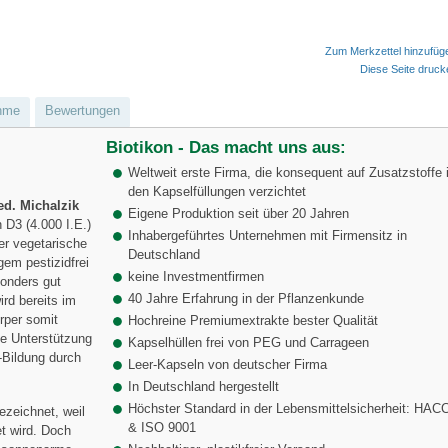
Zum Merkzettel hinzufüg
Diese Seite druc
hme
Bewertungen
Biotikon - Das macht uns aus:
Weltweit erste Firma, die konsequent auf Zusatzstoffe 
den Kapselfüllungen verzichtet
ed. Michalzik
Eigene Produktion seit über 20 Jahren
 D3 (4.000 I.E.)
Inhabergeführtes Unternehmen mit Firmensitz in
er vegetarische
Deutschland
gem pestizidfrei
keine Investmentfirmen
onders gut
40 Jahre Erfahrung in der Pflanzenkunde
ird bereits im
per somit
Hochreine Premiumextrakte bester Qualität
le Unterstützung
Kapselhüllen frei von PEG und Carrageen
-Bildung durch
Leer-Kapseln von deutscher Firma
In Deutschland hergestellt
Höchster Standard in der Lebensmittelsicherheit: HAC
ezeichnet, weil
& ISO 9001
et wird. Doch