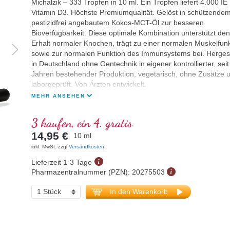
Michalzik – 333 Tropfen in 10 ml. Ein Tropfen liefert 4.000 IE
Vitamin D3. Höchste Premiumqualität. Gelöst in schützendem
pestizidfrei angebautem Kokos-MCT-Öl zur besseren
Bioverfügbarkeit. Diese optimale Kombination unterstützt den
Erhalt normaler Knochen, trägt zu einer normalen Muskelfunk
sowie zur normalen Funktion des Immunsystems bei. Hergest
in Deutschland ohne Gentechnik in eigener kontrollierter, seit
Jahren bestehender Produktion, vegetarisch, ohne Zusätze 
laborgeprüft. Von Ärzten entwickelt.
MEHR ANSEHEN
3 kaufen, ein 4. gratis
14,95 €
10 ml
inkl. MwSt. zzgl
Versandkosten
Lieferzeit 1-3 Tage
Pharmazentralnummer (PZN):
20275503
In den Warenkorb