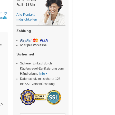
von 9 - 20 Uhr
Fr.: 8 - 18 Uhr
en
Alle Kontakt
ken
möglichkeiten
Zahlung
in
oder
per Vorkasse
Sicherheit
Sicherer Einkauf durch
Käufersiegel-Zertifizierung vom
Info
Händlerbund
Datenschutz mit sicherer 128
Bit-SSL-Verschlüsselung
CP