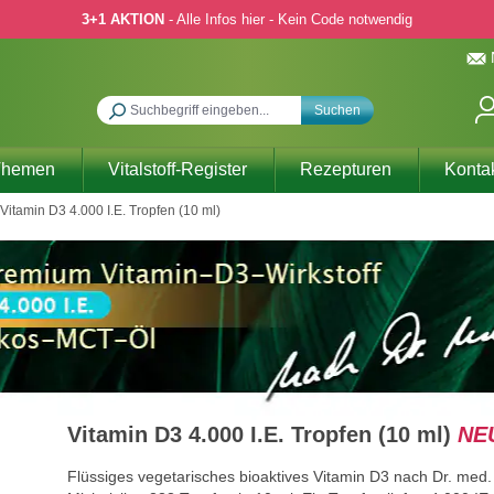
3+1 AKTION
- Alle Infos hier - Kein Code notwendig
Suchen
Themen
Vitalstoff-Register
Rezepturen
Konta
Vitamin D3 4.000 I.E. Tropfen (10 ml)
Vitamin D3 4.000 I.E. Tropfen (10 ml)
NE
Flüssiges vegetarisches bioaktives Vitamin D3 nach Dr. med.