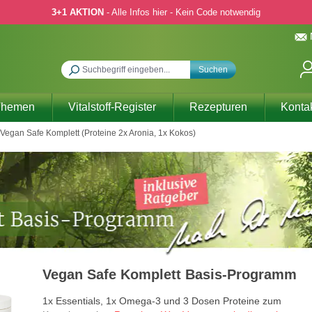
3+1 AKTION
- Alle Infos hier - Kein Code notwendig
Suchen
Themen
Vitalstoff-Register
Rezepturen
Konta
Vegan Safe Komplett (Proteine 2x Aronia, 1x Kokos)
Vegan Safe Komplett Basis-Programm
1x Essentials, 1x Omega-3 und 3 Dosen Proteine zum