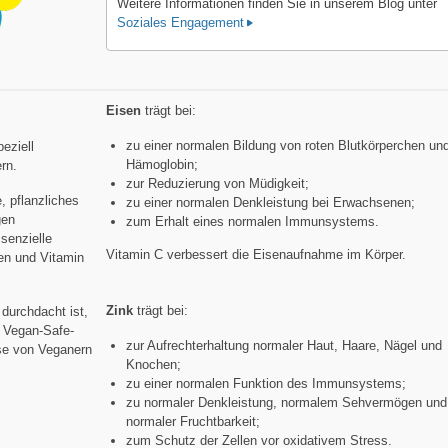
Weitere Informationen finden Sie in unserem Blog unter
Soziales Engagement
Eisen
trägt bei:
zu einer normalen Bildung von roten Blutkörperchen un
eziell
Hämoglobin;
rn.
zur Reduzierung von Müdigkeit;
, pflanzliches
zu einer normalen Denkleistung bei Erwachsenen;
gen
zum Erhalt eines normalen Immunsystems.
senzielle
Vitamin C verbessert die Eisenaufnahme im Körper.
en und Vitamin
Zink
trägt bei:
durchdacht ist,
 Vegan-Safe-
zur Aufrechterhaltung normaler Haut, Haare, Nägel und
sse von Veganern
Knochen;
zu einer normalen Funktion des Immunsystems;
zu normaler Denkleistung, normalem Sehvermögen und
normaler Fruchtbarkeit;
zum Schutz der Zellen vor oxidativem Stress.