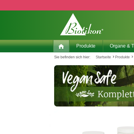
 Hauptinhalt springen
Zur Suche springen
Zur Hauptnavigation springen
Produkte
Organe & 
Sie befinden sich hier:
Startseite
Produkte