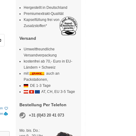
Hergestellt in Deutschland
Premiumextrakt-Qualität
Kapselfüllung frei von
Zusatzstoffen*
Versand
Umweltfreundliche
Versandverpackung
kostenfrei ab 70,- Euro in EU-
Ländern + Schweiz
mit
auch an
Packstationen,
DE 1-3 Tage
AT, CH, EU 3-5 Tage
Bestellung Per Telefon
en
ken
+31 (0)43 20 41 073
Mo. bis. Do.: