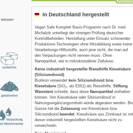
In Deutschland hergestellt
 wissen
Vegan Safe Komplett Basis-Programm nach Dr. med.
Michalzik unterliegt der strengen Prüfung deutscher
Kontrollbehörden. Herstellung unter Einsatz schonender
Produktions-Technologien ohne Hitzebildung sowie keine
Verarbeitungs-Hilfsstoffe, auch jene nicht, die man auf
den Verpackungen nicht nennen muss. Ohne
Nanopartikel, wie in mikrokristalliner Zellulose.
Keine industriell hergestellte Rieselhilfe Kieselsäure
(Siliziumdioxid)
Biotikon verwendet
kein Siliziumdioxid bzw.
Kieselsäure
(SiO
, als E551) als Rieselhilfe.
Stiftung
2
Warentest
schreibt, dass diese
Nanopartikel
enthalten
können. Von Kieselsäure oder Siliziumdioxid in
Nahrungsergänzungsmitteln würde abgeraten werden. Bi
Suisse hat die
Zulassung
von Kieselsäure bzw.
Siliciumdioxid
beendet
. Kieselsäure aus Zinnkraut ist mi
dieser industriell hergestellten Kieselsäure nicht zu
verwechseln.