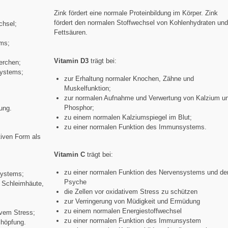
Zink fördert eine normale Proteinbildung im Körper. Zink
fördert den normalen Stoffwechsel von Kohlenhydraten un
chsel;
Fettsäuren.
;
ems;
Vitamin D3
trägt bei:
perchen;
systems;
zur Erhaltung normaler Knochen, Zähne und
Muskelfunktion;
zur normalen Aufnahme und Verwertung von Kalzium u
Phosphor;
lung.
zu einem normalen Kalziumspiegel im Blut;
zu einer normalen Funktion des Immunsystems.
tiven Form als
Vitamin C
trägt bei:
;
zu einer normalen Funktion des Nervensystems und de
systems;
Psyche
d Schleimhäute,
die Zellen vor oxidativem Stress zu schützen
zur Verringerung von Müdigkeit und Ermüdung
zu einem normalen Energiestoffwechsel
ivem Stress;
zu einer normalen Funktion des Immunsystem
chöpfung.