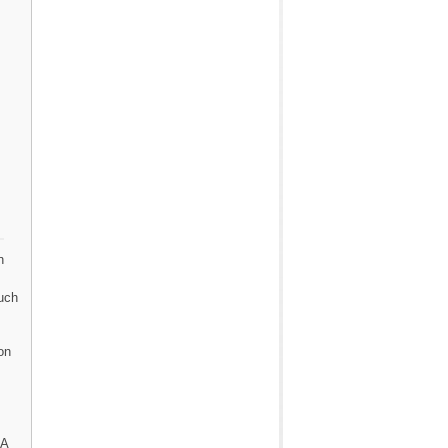
n
uch
on
HA