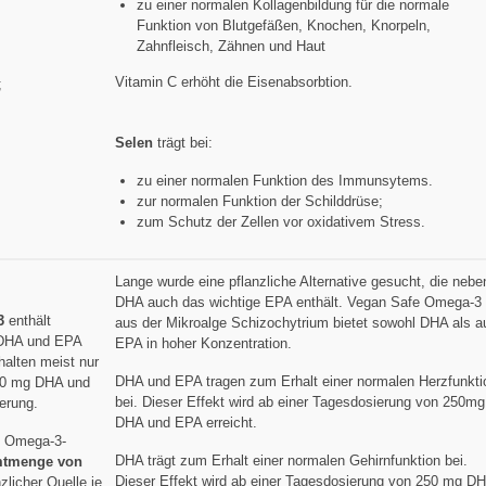
zu einer normalen Kollagenbildung für die normale
Funktion von Blutgefäßen, Knochen, Knorpeln,
Zahnfleisch, Zähnen und Haut
Vitamin C erhöht die Eisenabsorbtion.
;
Selen
trägt bei:
zu einer normalen Funktion des Immunsytems.
zur normalen Funktion der Schilddrüse;
zum Schutz der Zellen vor oxidativem Stress.
Lange wurde eine pflanzliche Alternative gesucht, die nebe
DHA auch das wichtige EPA enthält. Vegan Safe Omega-3
3
enthält
aus der Mikroalge Schizochytrium bietet sowohl DHA als a
n DHA und EPA
EPA in hoher Konzentration.
halten meist nur
DHA und EPA tragen zum Erhalt einer normalen Herzfunkti
80 mg DHA und
bei. Dieser Effekt wird ab einer Tagesdosierung von 250mg
erung.
DHA und EPA erreicht.
e Omega-3-
DHA trägt zum Erhalt einer normalen Gehirnfunktion bei.
tmenge von
Dieser Effekt wird ab einer Tagesdosierung von 250 mg D
zlicher Quelle je