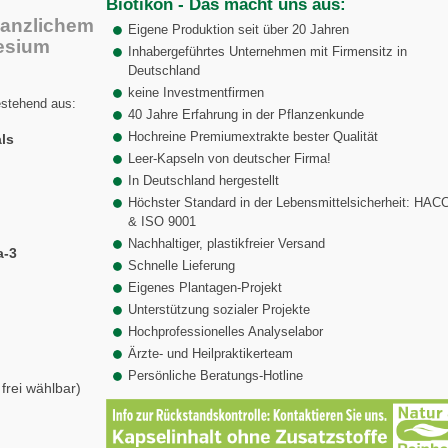
Biotikon - Das macht uns aus:
lanzlichem
Eigene Produktion seit über 20 Jahren
esium
Inhabergeführtes Unternehmen mit Firmensitz in
Deutschland
keine Investmentfirmen
estehend aus:
40 Jahre Erfahrung in der Pflanzenkunde
Hochreine Premiumextrakte bester Qualität
ls
Leer-Kapseln von deutscher Firma!
In Deutschland hergestellt
Höchster Standard in der Lebensmittelsicherheit: HAC
& ISO 9001
Nachhaltiger, plastikfreier Versand
a-3
Schnelle Lieferung
Eigenes Plantagen-Projekt
Unterstützung sozialer Projekte
Hochprofessionelles Analyselabor
Ärzte- und Heilpraktikerteam
Persönliche Beratungs-Hotline
rei wählbar)