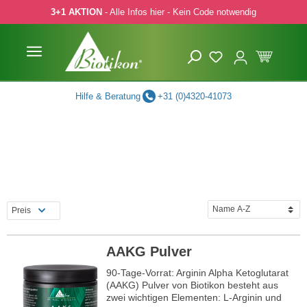
3+1 AKTION
- Alle Infos hier - Kein Code notwendig
 Hauptinhalt springen
Zur Suche springen
Zur Hauptnavigation springen
Hilfe & Beratung
+31 (0)4320-41073
Preis
AAKG Pulver
90-Tage-Vorrat: Arginin Alpha Ketoglutarat
(AAKG) Pulver von Biotikon besteht aus
zwei wichtigen Elementen: L-Arginin und