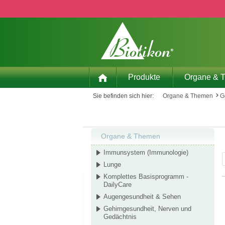
 Hauptinhalt springen
Zur Suche springen
Zur Hauptnavigation springen
Produkte
Organe & 
Sie befinden sich hier:
Organe & Themen
G
Organe & Themen
Immunsystem (Immunologie)
Lunge
Komplettes Basisprogramm -
DailyCare
Augengesundheit & Sehen
Gehirngesundheit, Nerven und
Gedächtnis