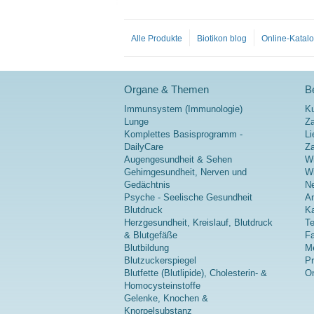
Alle Produkte
Biotikon blog
Online-Katal
Organe & Themen
Be
Immunsystem (Immunologie)
K
Lunge
Za
Komplettes Basisprogramm -
Li
DailyCare
Z
Augengesundheit & Sehen
Wi
Gehirngesundheit, Nerven und
Wi
Gedächtnis
Ne
Psyche - Seelische Gesundheit
A
Blutdruck
Ka
Herzgesundheit, Kreislauf, Blutdruck
Te
& Blutgefäße
Fa
Blutbildung
Me
Blutzuckerspiegel
P
Blutfette (Blutlipide), Cholesterin- &
On
Homocysteinstoffe
Gelenke, Knochen &
Knorpelsubstanz