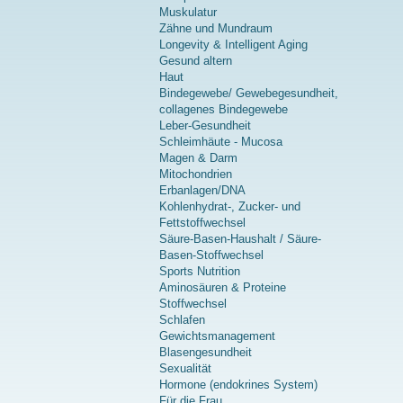
Muskulatur
Zähne und Mundraum
Longevity & Intelligent Aging
Gesund altern
Haut
Bindegewebe/ Gewebegesundheit,
collagenes Bindegewebe
Leber-Gesundheit
Schleimhäute - Mucosa
Magen & Darm
Mitochondrien
Erbanlagen/DNA
Kohlenhydrat-, Zucker- und
Fettstoffwechsel
Säure-Basen-Haushalt / Säure-
Basen-Stoffwechsel
Sports Nutrition
Aminosäuren & Proteine
Stoffwechsel
Schlafen
Gewichtsmanagement
Blasengesundheit
Sexualität
Hormone (endokrines System)
Für die Frau