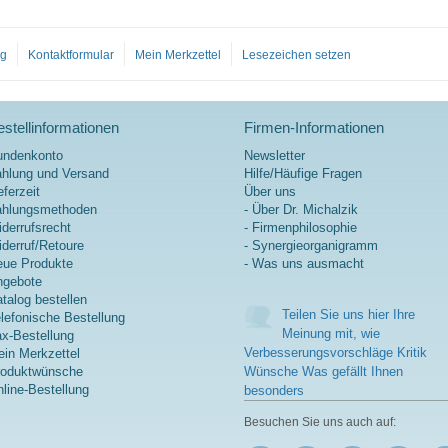
Sicherheit.
und Tagesdosierung.
mehr Informationen zu
Innovative Kombination der
NAC
fettlöslichen Vitamine A, D3
og
Kontaktformular
Mein Merkzettel
Lesezeichen setzen
und K2 (MK-7) mit
natürlichem Sango-Korallen-
Pulver aus Okinawa/Japan
und Phosphatidylcholin.
stellinformationen
Firmen-Informationen
mehr Informationen zu
Vitamin A K D
undenkonto
Newsletter
hlung und Versand
Hilfe/Häufige Fragen
eferzeit
Über uns
ahlungsmethoden
- Über Dr. Michalzik
derrufsrecht
- Firmenphilosophie
derruf/Retoure
- Synergieorganigramm
ue Produkte
- Was uns ausmacht
ngebote
talog bestellen
Teilen Sie uns hier Ihre
lefonische Bestellung
Meinung mit, wie
x-Bestellung
Verbesserungsvorschläge Kritik
in Merkzettel
roduktwünsche
Wünsche Was gefällt Ihnen
line-Bestellung
besonders
Besuchen Sie uns auch auf: