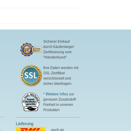
Gentechnik
Von Ärzten entwickelt,
laborgeprüft
Hergestellt in Deutschland
– höchste
Qualitätsstandards
Ein Originalprodukt von
Biotikon® nach Dr. med.
Sicherer Einkauf
Michalzik
durch Käufersiegel-
Zertifizierung vom
"Händlerbund"
Ihre Daten werden mit
SSL-Zertifikat
verschlüsselt und
sicher übertragen.
Weitere Infos
*
zur
genauen Zusatzstoff-
Freiheit in unseren
Produkten
Lieferung
, auch an