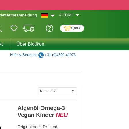
€
EURO
Newletteranmeldung
0,00 €
kt
Über Biotikon
Hilfe & Beratung
+31 (0)4320-41073
Algenöl Omega-3
Vegan Kinder
NEU
Original nach Dr. med.