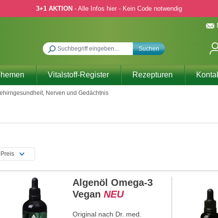
3+1 AKTION
- Alle Infos hier - Kein Code notwendig
Suchen
Themen
Vitalstoff-Register
Rezepturen
Konta
ehirngesundheit, Nerven und Gedächtnis
Preis
Algenöl Omega-3
Vegan
NEU
Original nach Dr. med.