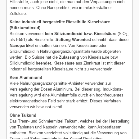
Hilfsstoffe, auch jene nicht, die man auf den Verpackungen nicht
nennen muss. Ohne Nanopartikel, wie in mikrokristalliner
Zellulose.
Keine industriell hergestellte Rieselhilfe Kieselsäure
(Siliziumdioxid)
Biotikon verwendet
kein Siliziumdioxid bzw. Kieselsäure
(SiO
,
2
als E551) als Rieselhilfe.
Stiftung Warentest
schreibt, dass diese
Nanopartikel
enthalten können. Von Kieselsäure oder
Siliziumdioxid in Nahrungsergänzungsmitteln würde abgeraten
werden. Bio Suisse hat die
Zulassung
von Kieselsäure bzw.
Siliciumdioxid
beendet
. Kieselsäure aus Zinnkraut ist mit dieser
industriell hergestellten Kieselsäure nicht zu verwechseln.
Kein Aluminium!
Viele Nahrungsergänzungsmittel-Anbieter verwenden zur
Versiegelung der Dosen Aluminium. Bei dieser sog. Induktions-
Versiegelung wird eine Aluminiumfolie durch ein hochfrequentes
elektromagnetisches Feld sehr stark erhitzt. Dieses Verfahren
verwenden wir bewusst nicht!
Ohne Talkum!
Das Trenn- und Schmiermittel Talkum, welches bei der Herstellung
von Tabletten und Kapseln verwendet wird, kann Asbestfasern
enthalten. Biotikon verzichtet vollständig auf die Verwendung von
Trenn- und Schmiermitteln in der Kapsel-Produktion.