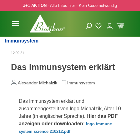
3+1 AKTION
- Alle Infos hier - Kein Code notwendig
 Hauptinhalt springen
Zur Suche springen
Zur Hauptnavigation springen
Immunsystem
12.02.21
Das Immunsystem erklärt
Alexander Michalzik
Immunsystem
Das Immunsystem erklärt und
zusammengestellt von Ingo Michalzik, Alter 10
Jahre (in englischer Sprache).
Hier das PDF
anzeigen oder downloaden:
Ingo immune
system science 210212.pdf